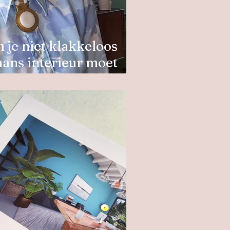
 je niet klakkeloos
mans interieur moet