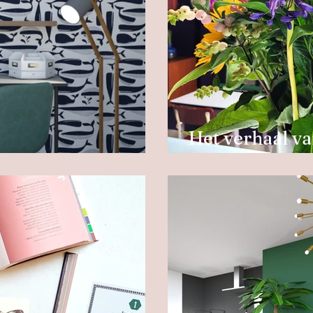
Het verhaal v
je zo!
bloem