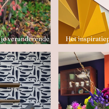
je veranderende
Het inspiratie
van jouw nieuw