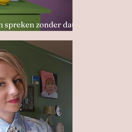
en spreken zonder dat
gt