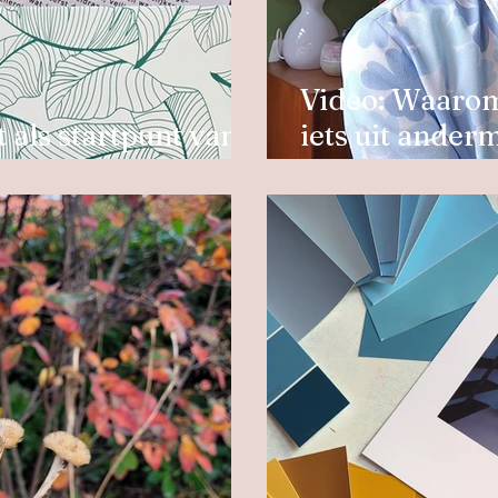
Video: Waarom
 als startpunt van
iets uit ander
twerp
overnemen.