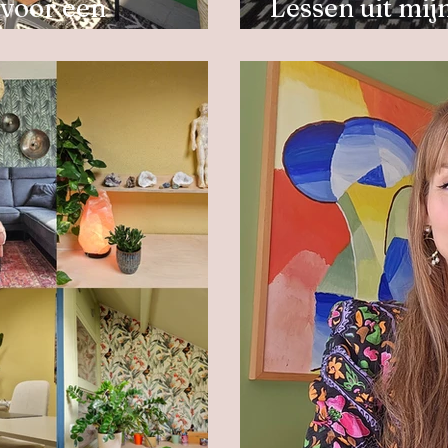
 voor een
Lessen uit mij
productieve ruimte
Alles in balans