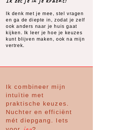
Ik zet je in je kracht!
Ik denk met je mee, stel vragen
en ga de diepte in, zodat je zelf
ook anders naar je huis gaat
kijken. Ik leer je hoe je keuzes
kunt blijven maken, ook na mijn
vertrek.
Ik combineer mijn
intuïtie met
praktische keuzes.
Nuchter en efficiënt
mét diepgang. Iets
jou
voor
?