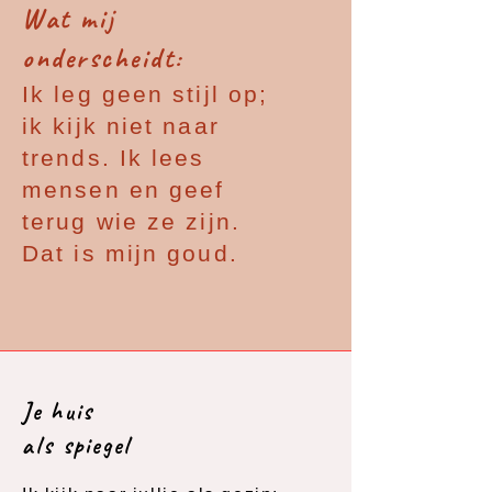
Wat mij
onderscheidt:
Ik leg geen stijl op;
ik kijk niet naar
trends. Ik lees
mensen en geef
terug wie ze zijn.
Dat is mijn goud.
Je huis
als spiegel