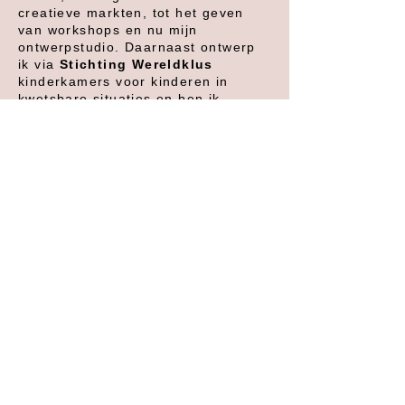
creatieve markten, tot het geven
van workshops en nu mijn
ontwerpstudio. Daarnaast ontwerp
ik via
Stichting Wereldklus
kinderkamers voor kinderen in
kwetsbare situaties en ben ik
steunmoeder via
Stichting
Buurtgezinnen
. Werken met
gezinnen, kinderen en veiligheid is
belangrijk voor me.
Thuis woon ik met John en onze
dochter Emilia in een huis vol kleur,
warmte en verhalen. Precies zoals
ik anderen help creëren.
De komende jaren wil ik mijn werk
verder verdiepen: meer doen voor
zorginstellingen, mijn kennis over
neurodiversiteit uitbreiden en mijn
ervaring inzetten op plekken waar
sfeer en veiligheid echt het verschil
maken.