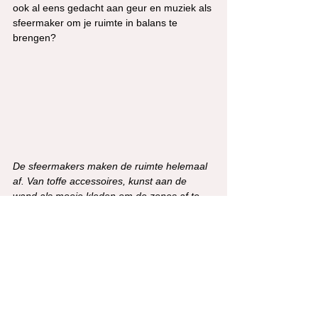
ook al eens gedacht aan geur en muziek als 
sfeermaker om je ruimte in balans te 
brengen?
De sfeermakers maken de ruimte helemaal 
af. Van toffe accessoires, kunst aan de 
wand als mooie kleden om de zones af te 
bakenen. Met de sfeermakers zet je de 
puntjes op de i. 
Ik kan hier nog veel meer over vertellen en 
het liefst werk ik 1 op 1 om je goed te 
kunnen begeleiden. Lijkt het je leuk om 
samen te werken? Druk op de button 
hieronder. 